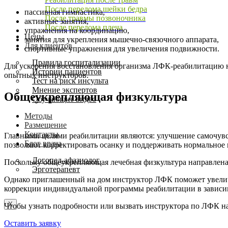
После перелома шейки бедра
пассивная гимнастика,
После травмы позвоночника
активные занятия,
После перелома плеча
упражнения на координацию,
Цены
занятия для укрепления мышечно-связочного аппарата,
Для клиентов
спортивные упражнения для увеличения подвижности.
Правила госпитализации
Для ускорения восстановления организма
ЛФК-реабилитацию 
Истории пациентов
опытных инструкторов.
Тест на риск инсульта
Мнение экспертов
Общеукрепляющая физкультура
Обучающие видео
Методы
Размещение
Контакты
Главными целями реабилитации являются: улучшение самочувс
Блог врача
позволяют корректировать осанку и поддерживать нормальное
Логопед-афазиолог
Поскольку общеукрепляющая лечебная физкультура направлена
Эрготерапевт
Однако приглашенный на дом инструктор ЛФК поможет увеличи
коррекции индивидуальной программы реабилитации в зависимо
X
Чтобы узнать подробности или вызвать инструктора по ЛФК н
Оставить заявку