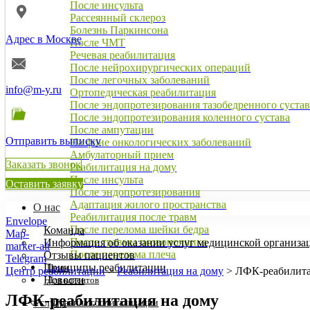
После инсульта
Рассеянный склероз
Болезнь Паркинсона
Адрес в Москве
После ЧМТ
Речевая реабилитация
После нейрохирургических операций
После легочных заболеваний
info@m-y.ru
Ортопедическая реабилитация
После эндопротезирования тазобедренного сустав
После эндопротезирования коленного сустава
После ампутации
Отправить выписку
На фоне онкологических заболеваний
Амбулаторный прием
Заказать звонок
Реабилитация на дому
После инсульта
Оставить заявку
После эндопротезирования
Адаптация жилого пространства
О нас
Реабилитация после травм
Envelope
После перелома шейки бедра
Команда
Map-
После травмы позвоночника
Информация об оказании услуг медицинской организа
marker-alt
После перелома плеча
Отзывы пациентов
Telegram
Принципы реабилитации
Цены
Центр реабилитации
>
Реабилитация на дому
>
ЛФК-реабилита
Новости
Для клиентов
ЛФК-реабилитация на дому
Услуги
Правила госпитализации