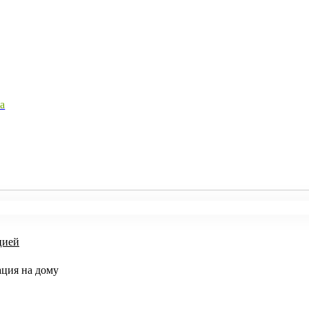
а
цией
ция на дому