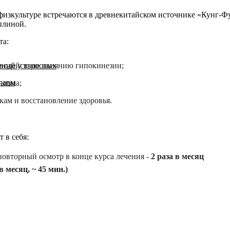
физкультуре встречаются в древнекитайском источнике «Кунг-Ф
плиной.
та:
иводействие влиянию гипокинезии;
ений у взрослых
равм
низма;
ам и восстановление здоровья.
 в себя:
повторный осмотр в конце курса лечения -
2 раза в месяц
в месяц, ~ 45 мин.)