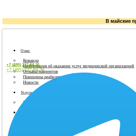
В майские п
О нас
Команда
+7 (495) 227-84-36
Информация об оказании услуг медицинской организацией
+7 (495) 227-84-36
Отзывы пациентов
Принципы реабилитации
Новости
Услуги
Неврологическая реабилитация
После инсульта
Рассеянный склероз
Болезнь Паркинсона
После ЧМТ
Речевая реабилитация после инсульта и речевых нарушений 