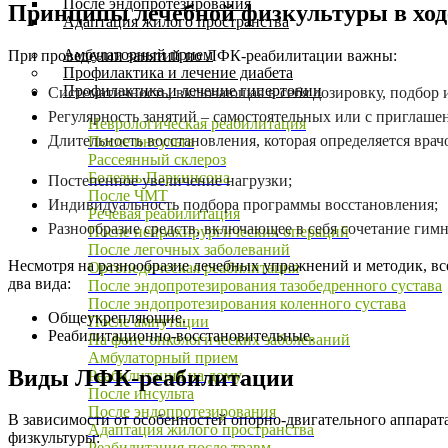
После эндопротезирования
Принципы лечебной физкультуры в ход
Адаптация жилого пространства
Амбулаторный прием
При проведении занятий по ЛФК-реабилитации важны:
Профилактика и лечение диабета
Профилактика и лечение гипертонии
Систематичность, включающая в себя дозировку, подбор 
Регулярность занятий – самостоятельных или с приглаш
Неврологическая реабилитация
Длительность восстановления, которая определяется врач
После инсульта
Рассеянный склероз
Болезнь Паркинсона
Постепенное увеличение нагрузки;
После ЧМТ
Индивидуальность подбора программы восстановления;
Речевая реабилитация
Разнообразие средств, включающее в себя сочетание гим
После нейрохирургических операций
После легочных заболеваний
Несмотря на разнообразие лечебных упражнений и методик, вс
Ортопедическая реабилитация
два вида:
После эндопротезирования тазобедренного сустава
После эндопротезирования коленного сустава
Общеукрепляющие.
После ампутации
Реабилитационно-восстановительные.
На фоне онкологических заболеваний
Амбулаторный прием
Виды
ЛФК-реабилитации
Реабилитация на дому
После инсульта
После эндопротезирования
В зависимости от особенностей опорно-двигательного аппарат
Адаптация жилого пространства
физкультуры:
Реабилитация после травм